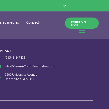
fr
FAIRE UN
és et médias
Contact
DON
NTACT
(515) 219-7428
info@GenesisYouthFoundation.org
2500 University Avenue
Des Moines, IA 50311